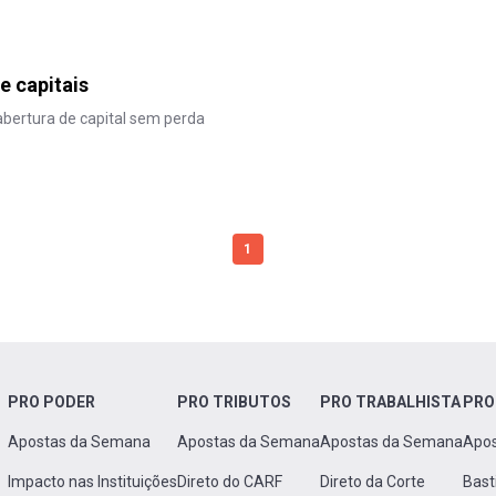
e capitais
 abertura de capital sem perda
1
PRO PODER
PRO TRIBUTOS
PRO TRABALHISTA
PRO
Apostas da Semana
Apostas da Semana
Apostas da Semana
Apo
Impacto nas Instituições
Direto do CARF
Direto da Corte
Bast