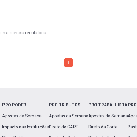
convergência regulatória
1
PRO PODER
PRO TRIBUTOS
PRO TRABALHISTA
PRO
Apostas da Semana
Apostas da Semana
Apostas da Semana
Apo
Impacto nas Instituições
Direto do CARF
Direto da Corte
Bast