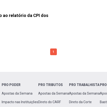
 ao relatório da CPI dos
1
PRO PODER
PRO TRIBUTOS
PRO TRABALHISTA
PRO
Apostas da Semana
Apostas da Semana
Apostas da Semana
Apo
Impacto nas Instituições
Direto do CARF
Direto da Corte
Bast