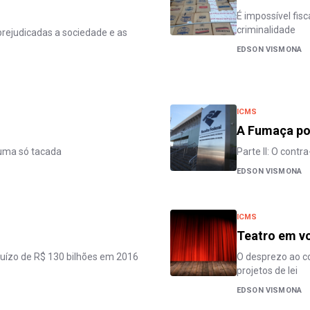
É impossível fis
criminalidade
 prejudicadas a sociedade e as
EDSON VISMONA
ICMS
A Fumaça po
 uma só tacada
Parte II: O contr
EDSON VISMONA
ICMS
Teatro em vo
juízo de R$ 130 bilhões em 2016
O desprezo ao co
projetos de lei
EDSON VISMONA