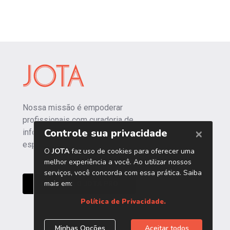
Nossa missão é empoderar
profissionais com curadoria de
informações independentes e
especializadas.
CONHEÇA O JOTA PRO