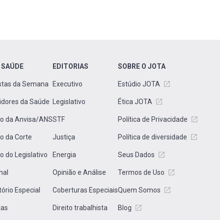
 SAÚDE
EDITORIAS
SOBRE O JOTA
stas da Semana
Executivo
Estúdio JOTA
idores da Saúde
Legislativo
Ética JOTA
to da Anvisa/ANS
STF
Política de Privacidade
to da Corte
Justiça
Política de diversidade
to do Legislativo
Energia
Seus Dados
nal
Opinião e Análise
Termos de Uso
tório Especial
Coberturas Especiais
Quem Somos
tas
Direito trabalhista
Blog