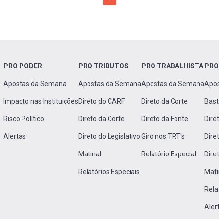
PRO PODER
PRO TRIBUTOS
PRO TRABALHISTA
PRO
Apostas da Semana
Apostas da Semana
Apostas da Semana
Apo
Impacto nas Instituições
Direto do CARF
Direto da Corte
Bast
Risco Político
Direto da Corte
Direto da Fonte
Dire
Alertas
Direto do Legislativo
Giro nos TRT's
Dire
Matinal
Relatório Especial
Dire
Relatórios Especiais
Mati
Rela
Aler