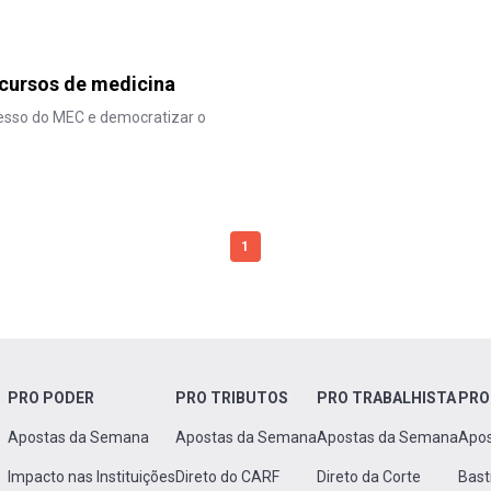
 cursos de medicina
cesso do MEC e democratizar o
1
PRO PODER
PRO TRIBUTOS
PRO TRABALHISTA
PRO
Apostas da Semana
Apostas da Semana
Apostas da Semana
Apo
Impacto nas Instituições
Direto do CARF
Direto da Corte
Bast