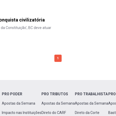
quista civilizatória
a Constituição', BC deve atuar
1
PRO PODER
PRO TRIBUTOS
PRO TRABALHISTA
PRO
Apostas da Semana
Apostas da Semana
Apostas da Semana
Apo
Impacto nas Instituições
Direto do CARF
Direto da Corte
Bast