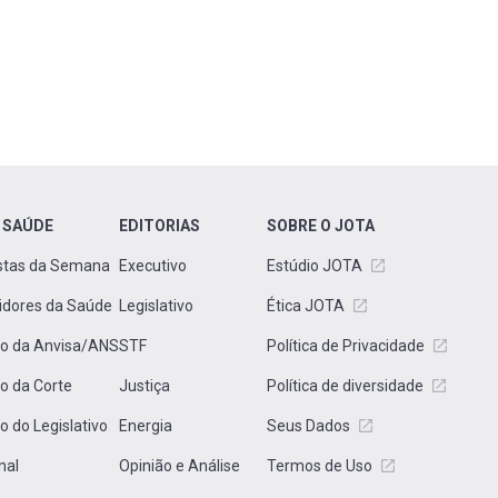
 SAÚDE
EDITORIAS
SOBRE O JOTA
stas da Semana
Executivo
Estúdio JOTA
idores da Saúde
Legislativo
Ética JOTA
to da Anvisa/ANS
STF
Política de Privacidade
to da Corte
Justiça
Política de diversidade
to do Legislativo
Energia
Seus Dados
nal
Opinião e Análise
Termos de Uso