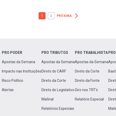
1
2
PRÓXIMA
PRO PODER
PRO TRIBUTOS
PRO TRABALHISTA
PRO
Apostas da Semana
Apostas da Semana
Apostas da Semana
Apo
Impacto nas Instituições
Direto do CARF
Direto da Corte
Bast
Risco Político
Direto da Corte
Direto da Fonte
Dire
Alertas
Direto do Legislativo
Giro nos TRT's
Dire
Matinal
Relatório Especial
Dire
Relatórios Especiais
Mati