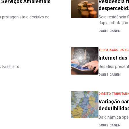
Serviços Ambientais
Residência fi
despercebid
 protagonista e decisivo no
Se a residência f
dupla tributaçã
DORIS CANEN
TRIBUTAÇÃO DA EC
Internet das 
o Brasileiro
Desafios present
DORIS CANEN
DIREITO TRIBUTÁRI
Variação cam
dedutibilida
Da dinâmica ope
DORIS CANEN