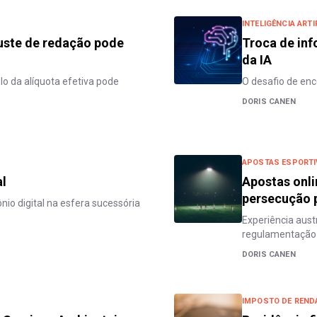
INTELIGÊNCIA ARTI
ajuste de redação pode
Troca de inf
da IA
ulo da alíquota efetiva pode
O desafio de enc
DORIS CANEN
APOSTAS ESPORTI
al
Apostas onli
persecução 
io digital na esfera sucessória
Experiência austr
regulamentação
DORIS CANEN
IMPOSTO DE REND