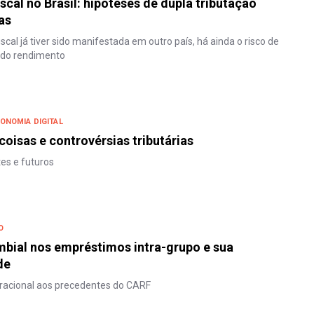
scal no Brasil: hipóteses de dupla tributação
as
iscal já tiver sido manifestada em outro país, há ainda o risco de
o do rendimento
ONOMIA DIGITAL
coisas e controvérsias tributárias
es e futuros
O
bial nos empréstimos intra-grupo e sua
de
racional aos precedentes do CARF