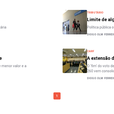
TRIBUTÁRIO
Limite de al
tária
Política pública 
DIOGO OLM FERREI
CARF
e
A extensão d
e menor valor e a
O 'fim' do voto 
260 vem consoli
DIOGO OLM FERREI
1