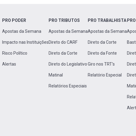
PRO PODER
PRO TRIBUTOS
PRO TRABALHISTA
PRO
Apostas da Semana
Apostas da Semana
Apostas da Semana
Apo
Impacto nas Instituições
Direto do CARF
Direto da Corte
Bast
Risco Político
Direto da Corte
Direto da Fonte
Dire
Alertas
Direto do Legislativo
Giro nos TRT's
Dire
Matinal
Relatório Especial
Dire
Relatórios Especiais
Mati
Rela
Aler