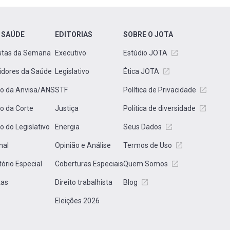
 SAÚDE
EDITORIAS
SOBRE O JOTA
stas da Semana
Executivo
Estúdio JOTA
idores da Saúde
Legislativo
Ética JOTA
to da Anvisa/ANS
STF
Política de Privacidade
to da Corte
Justiça
Política de diversidade
to do Legislativo
Energia
Seus Dados
nal
Opinião e Análise
Termos de Uso
tório Especial
Coberturas Especiais
Quem Somos
tas
Direito trabalhista
Blog
Eleições 2026