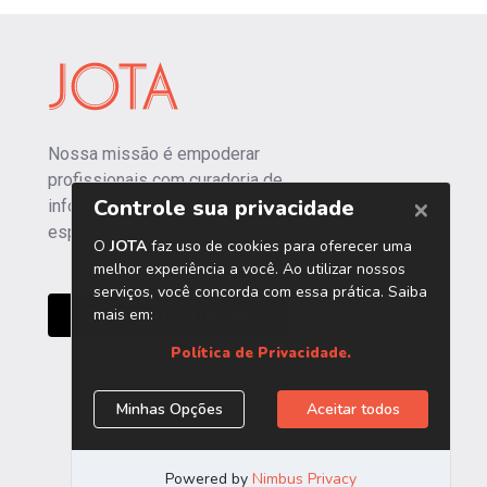
Nossa missão é empoderar
profissionais com curadoria de
informações independentes e
especializadas.
CONHEÇA O JOTA PRO