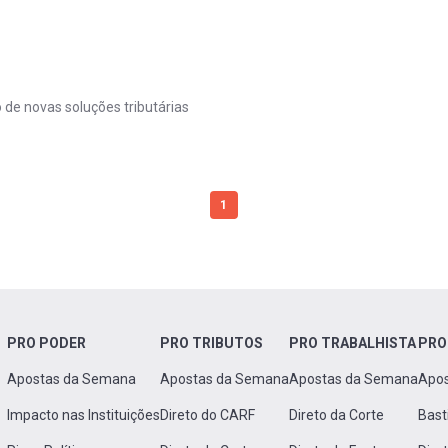
de novas soluções tributárias
1
PRO PODER
PRO TRIBUTOS
PRO TRABALHISTA
PRO
Apostas da Semana
Apostas da Semana
Apostas da Semana
Apo
Impacto nas Instituições
Direto do CARF
Direto da Corte
Bast