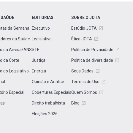
 SAÚDE
EDITORIAS
SOBRE O JOTA
stas da Semana
Executivo
Estúdio JOTA
idores da Saúde
Legislativo
Ética JOTA
to da Anvisa/ANS
STF
Política de Privacidade
to da Corte
Justiça
Política de diversidade
to do Legislativo
Energia
Seus Dados
nal
Opinião e Análise
Termos de Uso
tório Especial
Coberturas Especiais
Quem Somos
tas
Direito trabalhista
Blog
Eleições 2026