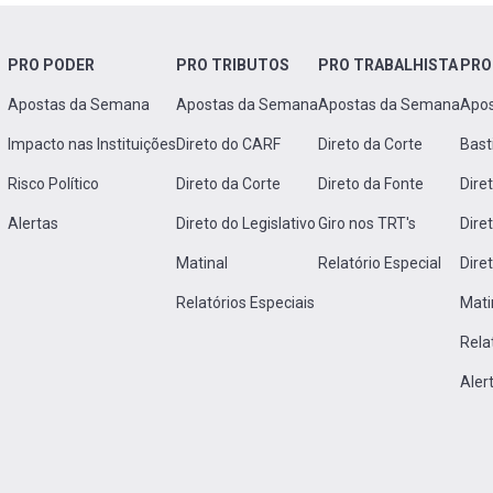
PRO PODER
PRO TRIBUTOS
PRO TRABALHISTA
PRO
Apostas da Semana
Apostas da Semana
Apostas da Semana
Apo
Impacto nas Instituições
Direto do CARF
Direto da Corte
Bast
Risco Político
Direto da Corte
Direto da Fonte
Dire
Alertas
Direto do Legislativo
Giro nos TRT's
Dire
Matinal
Relatório Especial
Dire
Relatórios Especiais
Mati
Rela
Aler