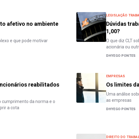
LEGISLAÇÃO TRAB
to afetivo no ambiente
Dúvidas trab
1,00?
plexo e que pode motivar
O que diz CLT so
acionária ou ou
DHYEGO PONTES
EMPRESAS
ncionários reabilitados
Os limites d
Uma análise sobr
as empresas
a o cumprimento da norma e o
rir a cota
DHYEGO PONTES
DIREITO DO TRABA