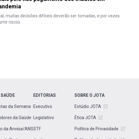
pandemia
, muitas decisões difíceis deverão ser tomadas, e por vezes
umir riscos
 SAÚDE
EDITORIAS
SOBRE O JOTA
stas da Semana
Executivo
Estúdio JOTA
idores da Saúde
Legislativo
Ética JOTA
to da Anvisa/ANS
STF
Política de Privacidade