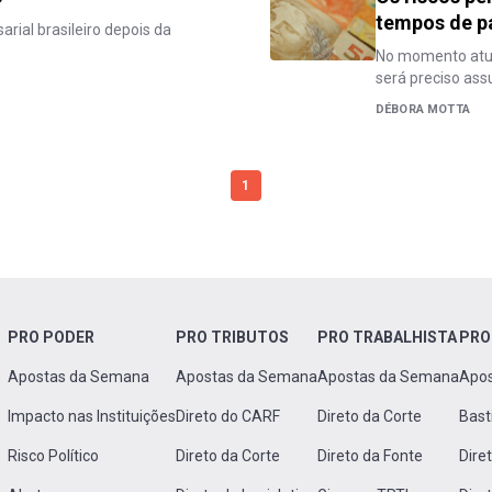
tempos de 
arial brasileiro depois da
No momento atual
será preciso ass
DÉBORA MOTTA
1
PRO PODER
PRO TRIBUTOS
PRO TRABALHISTA
PRO
Apostas da Semana
Apostas da Semana
Apostas da Semana
Apo
Impacto nas Instituições
Direto do CARF
Direto da Corte
Bast
Risco Político
Direto da Corte
Direto da Fonte
Dire