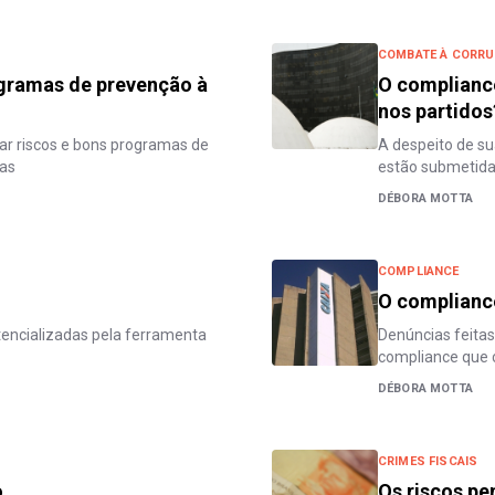
COMBATE À CORR
ogramas de prevenção à
O compliance
nos partidos
ar riscos e bons programas de
A despeito de su
as
estão submetida
DÉBORA MOTTA
COMPLIANCE
O compliance
encializadas pela ferramenta
Denúncias feita
compliance que
DÉBORA MOTTA
CRIMES FISCAIS
o
Os riscos pe