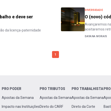
DIVERSIDADE
balho e deve ser
O (novo) cód
Avançaremos na 
aceitaremos ret
ão da licença-paternidade
DAYANA MORAIS
1
PRO PODER
PRO TRIBUTOS
PRO TRABALHISTA
PRO
Apostas da Semana
Apostas da Semana
Apostas da Semana
Apo
Impacto nas Instituições
Direto do CARF
Direto da Corte
Bast