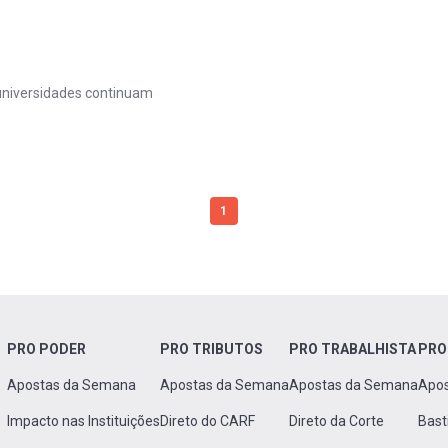
 universidades continuam
1
PRO PODER
PRO TRIBUTOS
PRO TRABALHISTA
PRO
Apostas da Semana
Apostas da Semana
Apostas da Semana
Apo
Impacto nas Instituições
Direto do CARF
Direto da Corte
Bast