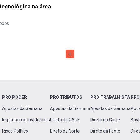
 tecnológica na área
todos
1
PRO PODER
PRO TRIBUTOS
PRO TRABALHISTA
PRO
Apostas da Semana
Apostas da Semana
Apostas da Semana
Apo
Impacto nas Instituições
Direto do CARF
Direto da Corte
Bast
Risco Político
Direto da Corte
Direto da Fonte
Dire