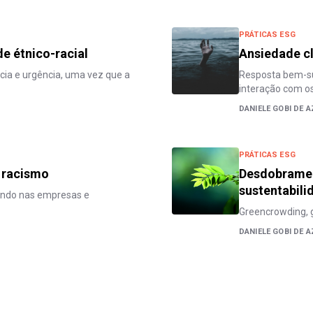
PRÁTICAS ESG
e étnico-racial
Ansiedade cl
cia e urgência, uma vez que a
Resposta bem-su
interação com os
DANIELE GOBI DE 
PRÁTICAS ESG
 racismo
Desdobramen
sustentabili
cendo nas empresas e
Greencrowding, g
DANIELE GOBI DE 