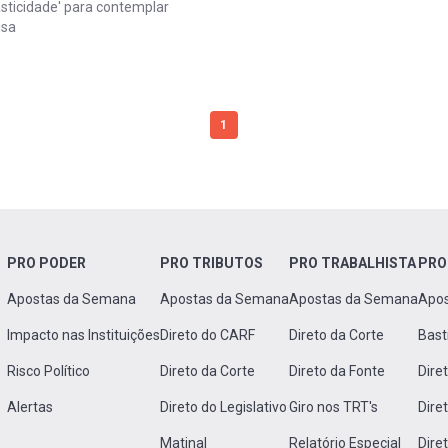
lasticidade' para contemplar
isa
1
PRO PODER
PRO TRIBUTOS
PRO TRABALHISTA
PRO
Apostas da Semana
Apostas da Semana
Apostas da Semana
Apo
Impacto nas Instituições
Direto do CARF
Direto da Corte
Bast
Risco Político
Direto da Corte
Direto da Fonte
Dire
Alertas
Direto do Legislativo
Giro nos TRT's
Dire
Matinal
Relatório Especial
Dire