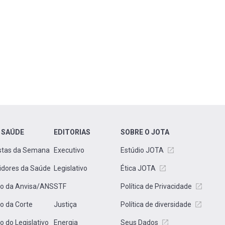
 SAÚDE
EDITORIAS
SOBRE O JOTA
stas da Semana
Executivo
Estúdio JOTA
idores da Saúde
Legislativo
Ética JOTA
to da Anvisa/ANS
STF
Política de Privacidade
to da Corte
Justiça
Política de diversidade
to do Legislativo
Energia
Seus Dados