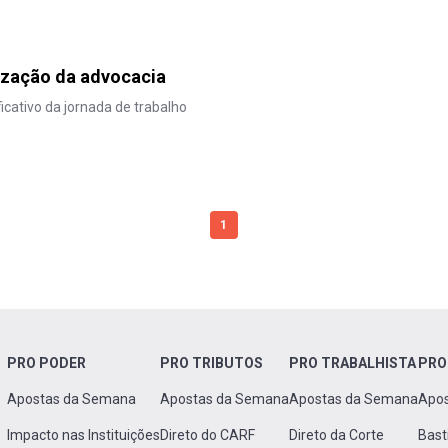
rização da advocacia
cativo da jornada de trabalho
1
PRO PODER
PRO TRIBUTOS
PRO TRABALHISTA
PRO
Apostas da Semana
Apostas da Semana
Apostas da Semana
Apo
Impacto nas Instituições
Direto do CARF
Direto da Corte
Bast