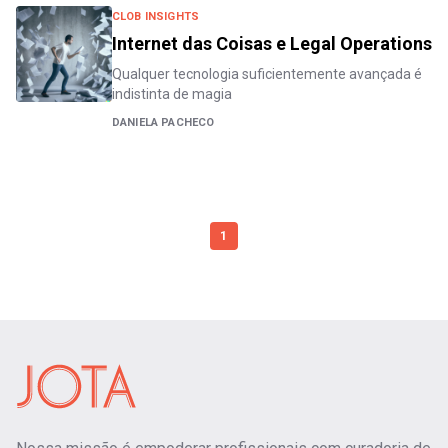
CLOB INSIGHTS
Internet das Coisas e Legal Operations
Qualquer tecnologia suficientemente avançada é
indistinta de magia
DANIELA PACHECO
1