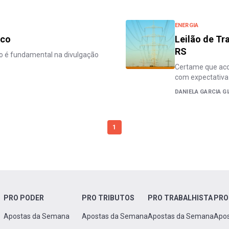
ENERGIA
ico
Leilão de Tr
RS
o é fundamental na divulgação
Certame que acon
com expectativa 
DANIELA GARCIA G
1
PRO PODER
PRO TRIBUTOS
PRO TRABALHISTA
PRO
Apostas da Semana
Apostas da Semana
Apostas da Semana
Apo