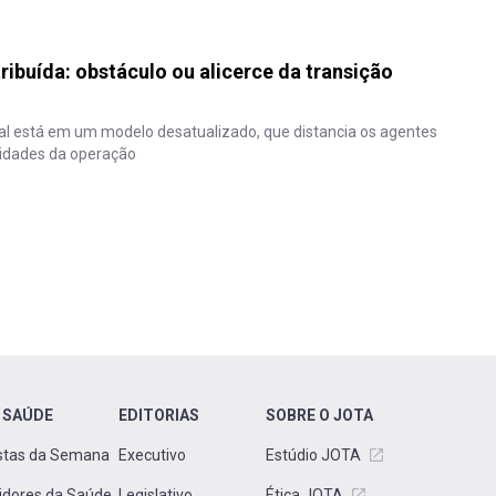
ribuída: obstáculo ou alicerce da transição
ual está em um modelo desatualizado, que distancia os agentes
sidades da operação
 SAÚDE
EDITORIAS
SOBRE O JOTA
stas da Semana
Executivo
Estúdio JOTA
idores da Saúde
Legislativo
Ética JOTA