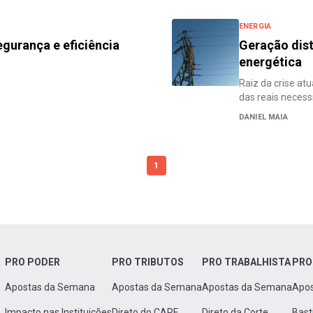
ENERGIA
segurança e eficiência
Geração dist
energética
Raiz da crise at
das reais neces
DANIEL MAIA
1
PRO PODER
PRO TRIBUTOS
PRO TRABALHISTA
PRO
Apostas da Semana
Apostas da Semana
Apostas da Semana
Apo
Impacto nas Instituições
Direto do CARF
Direto da Corte
Bast