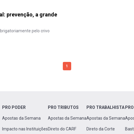
al: prevenção, a grande
obrigatoriamente pelo crivo
1
PRO PODER
PRO TRIBUTOS
PRO TRABALHISTA
PRO
Apostas da Semana
Apostas da Semana
Apostas da Semana
Apo
Impacto nas Instituições
Direto do CARF
Direto da Corte
Bast