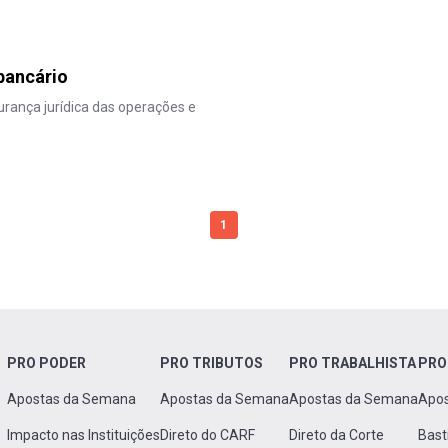
bancário
urança jurídica das operações e
1
PRO PODER
PRO TRIBUTOS
PRO TRABALHISTA
PRO
Apostas da Semana
Apostas da Semana
Apostas da Semana
Apo
Impacto nas Instituições
Direto do CARF
Direto da Corte
Bast