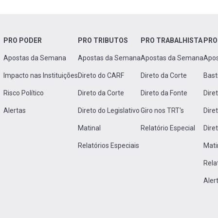
PRO PODER
PRO TRIBUTOS
PRO TRABALHISTA
PRO
Apostas da Semana
Apostas da Semana
Apostas da Semana
Apo
Impacto nas Instituições
Direto do CARF
Direto da Corte
Bast
Risco Político
Direto da Corte
Direto da Fonte
Dire
Alertas
Direto do Legislativo
Giro nos TRT's
Dire
Matinal
Relatório Especial
Dire
Relatórios Especiais
Mati
Rela
Aler