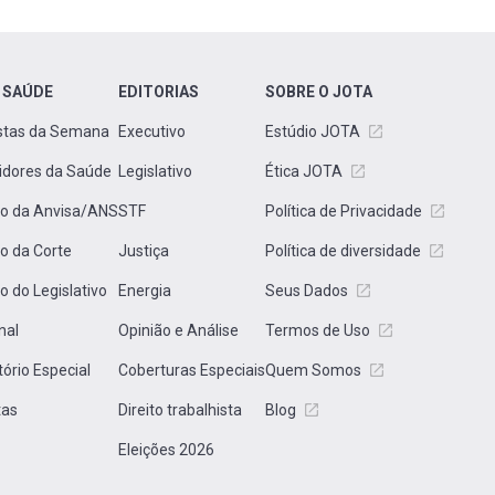
 SAÚDE
EDITORIAS
SOBRE O JOTA
stas da Semana
Executivo
Estúdio JOTA
idores da Saúde
Legislativo
Ética JOTA
to da Anvisa/ANS
STF
Política de Privacidade
to da Corte
Justiça
Política de diversidade
to do Legislativo
Energia
Seus Dados
nal
Opinião e Análise
Termos de Uso
tório Especial
Coberturas Especiais
Quem Somos
tas
Direito trabalhista
Blog
Eleições 2026