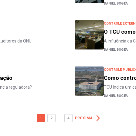
DANIEL BOGÉA
CONTROLE EXTERN
O TCU como 
Auditores da ONU
A influência da 
DANIEL BOGÉA
CONTROLE PÚBLIC
ração
Como contro
ência reguladora?
TCU indica um ca
DANIEL BOGÉA
1
2
...
4
PRÓXIMA