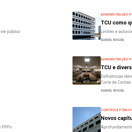
ADMINISTRAÇÃO P
TCU como qu
ole público
Limites e autoc
DANIEL BOGÉA
ADMINISTRAÇÃO P
TCU e divers
Deficiências ide
Corte de Contas
DANIEL BOGÉA
CONTROLE PÚBLIC
Novos capít
 e PPPs
Aprofundamento