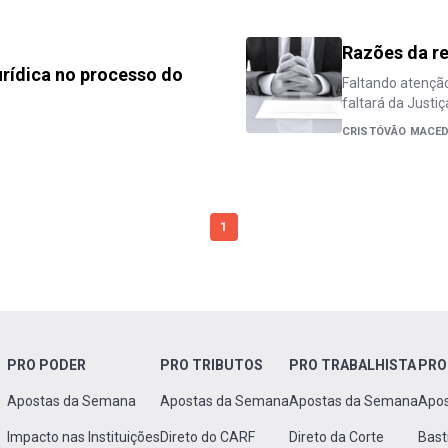
Razões da re
rídica no processo do
Faltando atençã
faltará da Justi
CRISTÓVÃO MACE
1
PRO PODER
PRO TRIBUTOS
PRO TRABALHISTA
PRO
Apostas da Semana
Apostas da Semana
Apostas da Semana
Apo
Impacto nas Instituições
Direto do CARF
Direto da Corte
Bast