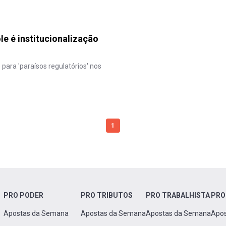
e é institucionalização
para 'paraísos regulatórios' nos
1
PRO PODER
PRO TRIBUTOS
PRO TRABALHISTA
PRO
Apostas da Semana
Apostas da Semana
Apostas da Semana
Apo