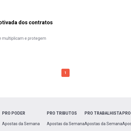
otivada dos contratos
e multiplicam e protegem
1
PRO PODER
PRO TRIBUTOS
PRO TRABALHISTA
PRO
Apostas da Semana
Apostas da Semana
Apostas da Semana
Apo