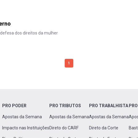
terno
 defesa dos direitos da mulher
1
PRO PODER
PRO TRIBUTOS
PRO TRABALHISTA
PRO
Apostas da Semana
Apostas da Semana
Apostas da Semana
Apo
Impacto nas Instituições
Direto do CARF
Direto da Corte
Bast