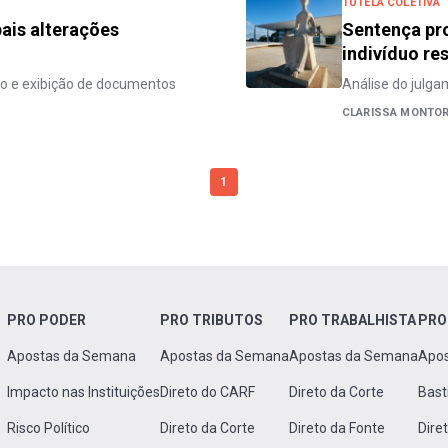
TUTELA COLETIVA
ais alterações
Sentença pro
indivíduo res
ão e exibição de documentos
Análise do julga
CLARISSA MONTO
1
PRO PODER
PRO TRIBUTOS
PRO TRABALHISTA
PRO
Apostas da Semana
Apostas da Semana
Apostas da Semana
Apo
Impacto nas Instituições
Direto do CARF
Direto da Corte
Bast
Risco Político
Direto da Corte
Direto da Fonte
Dire