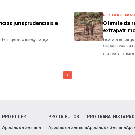
DIREITO DO TRABA
ncias jurisprudenciais e
O limite da 
extrapatrimo
F tem gerado insegurança
Ficará a encargo 
dispositivos da 
CLARISSA LEHMEN
1
PRO PODER
PRO TRIBUTOS
PRO TRABALHISTA
PRO
Apostas da Semana
Apostas da Semana
Apostas da Semana
Apo