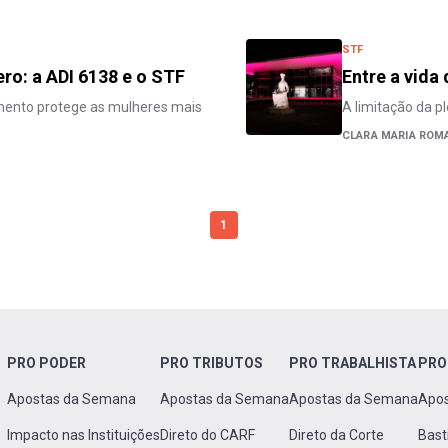
STF
ro: a ADI 6138 e o STF
Entre a vida
amento protege as mulheres mais
A limitação da p
CLARA MARIA ROM
1
PRO PODER
PRO TRIBUTOS
PRO TRABALHISTA
PRO
Apostas da Semana
Apostas da Semana
Apostas da Semana
Apo
Impacto nas Instituições
Direto do CARF
Direto da Corte
Bast