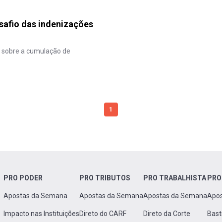
safio das indenizações
o sobre a cumulação de
1
PRO PODER
PRO TRIBUTOS
PRO TRABALHISTA
PRO
Apostas da Semana
Apostas da Semana
Apostas da Semana
Apo
Impacto nas Instituições
Direto do CARF
Direto da Corte
Bast