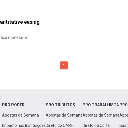
antitative easing
ítica monetária
1
PRO PODER
PRO TRIBUTOS
PRO TRABALHISTA
PRO
Apostas da Semana
Apostas da Semana
Apostas da Semana
Apo
Impacto nas Instituições
Direto do CARF
Direto da Corte
Bast