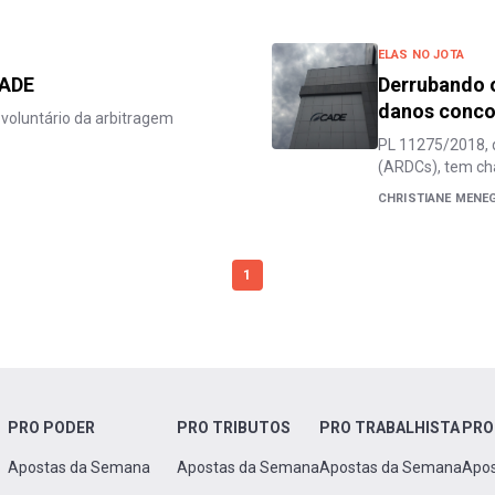
ELAS NO JOTA
CADE
Derrubando o
danos conco
 voluntário da arbitragem
PL 11275/2018, 
(ARDCs), tem ch
CHRISTIANE MENEGH
1
PRO PODER
PRO TRIBUTOS
PRO TRABALHISTA
PRO
Apostas da Semana
Apostas da Semana
Apostas da Semana
Apo