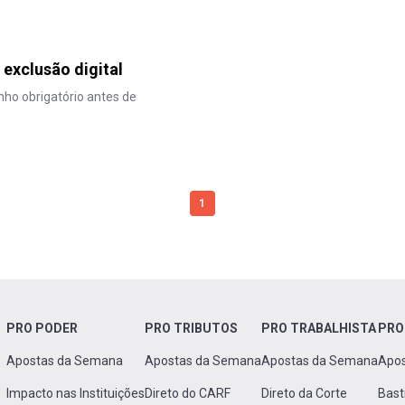
 exclusão digital
nho obrigatório antes de
1
PRO PODER
PRO TRIBUTOS
PRO TRABALHISTA
PRO
Apostas da Semana
Apostas da Semana
Apostas da Semana
Apo
Impacto nas Instituições
Direto do CARF
Direto da Corte
Bast