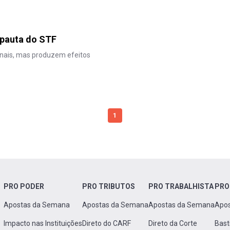
 pauta do STF
ucionais, mas produzem efeitos
1
PRO PODER
PRO TRIBUTOS
PRO TRABALHISTA
PRO
Apostas da Semana
Apostas da Semana
Apostas da Semana
Apo
Impacto nas Instituições
Direto do CARF
Direto da Corte
Bast