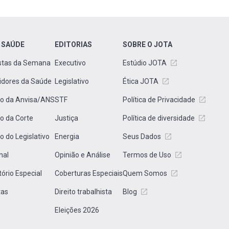
 SAÚDE
EDITORIAS
SOBRE O JOTA
stas da Semana
Executivo
Estúdio JOTA
idores da Saúde
Legislativo
Ética JOTA
to da Anvisa/ANS
STF
Política de Privacidade
to da Corte
Justiça
Política de diversidade
to do Legislativo
Energia
Seus Dados
nal
Opinião e Análise
Termos de Uso
tório Especial
Coberturas Especiais
Quem Somos
tas
Direito trabalhista
Blog
Eleições 2026