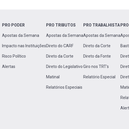
PRO PODER
PRO TRIBUTOS
PRO TRABALHISTA
PRO
Apostas da Semana
Apostas da Semana
Apostas da Semana
Apo
Impacto nas Instituições
Direto do CARF
Direto da Corte
Bast
Risco Político
Direto da Corte
Direto da Fonte
Dire
Alertas
Direto do Legislativo
Giro nos TRT's
Dire
Matinal
Relatório Especial
Dire
Relatórios Especiais
Mati
Rela
Aler