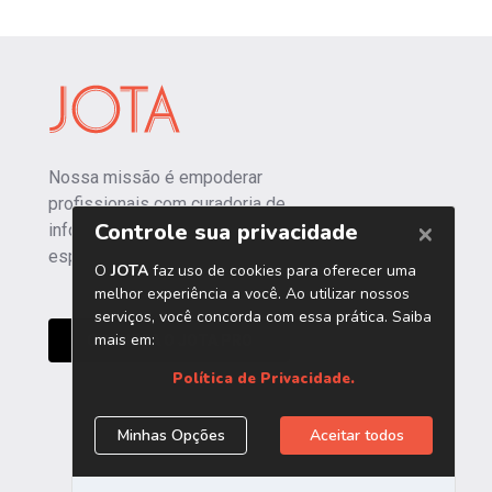
Nossa missão é empoderar
profissionais com curadoria de
informações independentes e
especializadas.
CONHEÇA O JOTA PRO