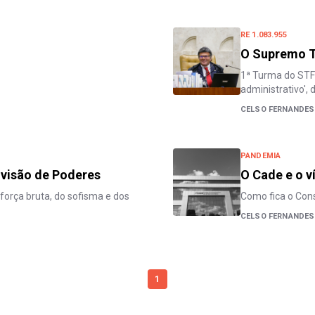
RE 1.083.955
O Supremo T
1ª Turma do STF 
administrativo',
CELSO FERNANDE
PANDEMIA
ivisão de Poderes
O Cade e o v
 força bruta, do sofisma e dos
Como fica o Con
CELSO FERNANDE
1