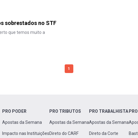
os sobrestados no STF
 certo que temos muito a
1
PRO PODER
PRO TRIBUTOS
PRO TRABALHISTA
PRO
Apostas da Semana
Apostas da Semana
Apostas da Semana
Apo
Impacto nas Instituições
Direto do CARF
Direto da Corte
Bast