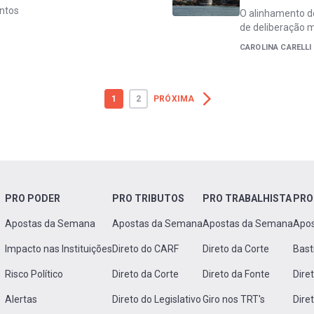
entos
O alinhamento d
de deliberação 
CAROLINA CARELLI
1
2
PRÓXIMA
PRO PODER
PRO TRIBUTOS
PRO TRABALHISTA
PRO
Apostas da Semana
Apostas da Semana
Apostas da Semana
Apo
Impacto nas Instituições
Direto do CARF
Direto da Corte
Bast
Risco Político
Direto da Corte
Direto da Fonte
Dire
Alertas
Direto do Legislativo
Giro nos TRT's
Dire