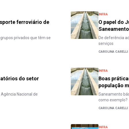
INFRA
sporte ferroviário de
O papel do 
Saneamento
s grupos privados que têm se
De deferência ad
serviços
CAROLINA CARELLI
INFRA
atórios do setor
Boas prátic
população ma
a Agência Nacional de
Saneamento bási
como exemplo?
CAROLINA CARELLI
INFRA