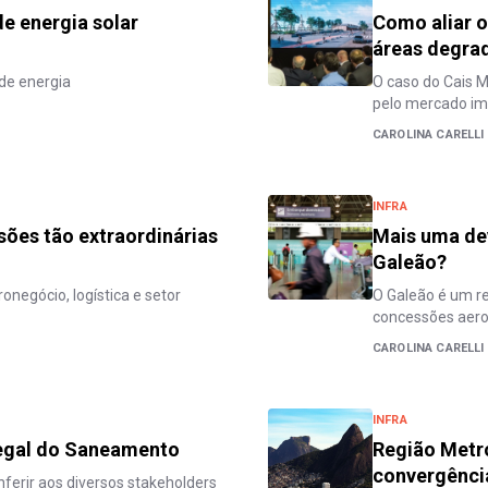
e energia solar
Como aliar o
áreas degra
de energia
O caso do Cais M
pelo mercado imo
CAROLINA CARELLI
INFRA
sões tão extraordinárias
Mais uma dev
Galeão?
onegócio, logística e setor
O Galeão é um re
concessões aerop
CAROLINA CARELLI
INFRA
egal do Saneamento
Região Metro
convergênci
ferir aos diversos stakeholders