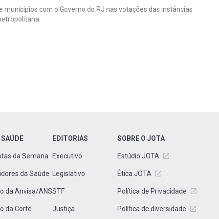
e municípios com o Governo do RJ nas votações das instâncias
metropolitana
 SAÚDE
EDITORIAS
SOBRE O JOTA
stas da Semana
Executivo
Estúdio JOTA
idores da Saúde
Legislativo
Ética JOTA
to da Anvisa/ANS
STF
Política de Privacidade
to da Corte
Justiça
Política de diversidade