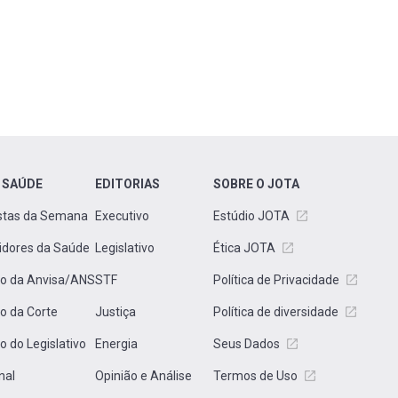
 SAÚDE
EDITORIAS
SOBRE O JOTA
stas da Semana
Executivo
Estúdio JOTA
idores da Saúde
Legislativo
Ética JOTA
to da Anvisa/ANS
STF
Política de Privacidade
to da Corte
Justiça
Política de diversidade
to do Legislativo
Energia
Seus Dados
nal
Opinião e Análise
Termos de Uso