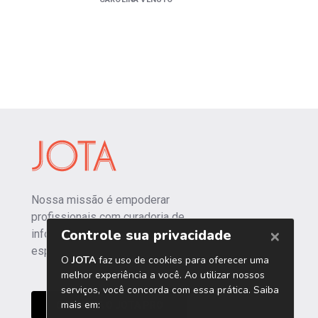
Nossa missão é empoderar
profissionais com curadoria de
informações independentes e
especializadas.
CONHEÇA O JOTA PRO