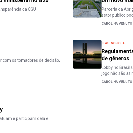
 ministerial no G20
Um novo mar
ansparência da CGU
Parceria da Abri
setor público po
CAROLINA VENUTO
ELAS NO JOTA
Regulamentaç
de gêneros
ar com os tomadores de decisão,
Lobby no Brasil
jogo não são a
CAROLINA VENUTO
by
 atuam e participam dela é