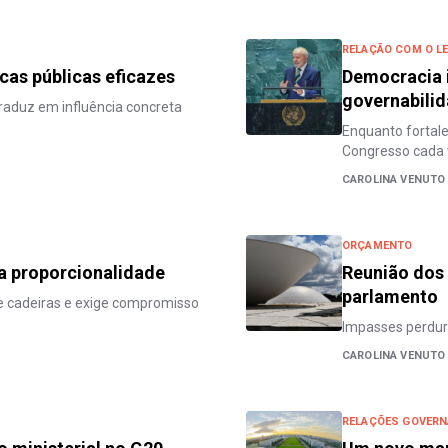
RELAÇÃO COM O LE
icas públicas eficazes
Democracia i
governabili
raduz em influência concreta
Enquanto fortale
Congresso cada 
CAROLINA VENUTO
ORÇAMENTO
a proporcionalidade
Reunião dos 
parlamento
e cadeiras e exige compromisso
Impasses perdu
CAROLINA VENUTO
RELAÇÕES GOVERN