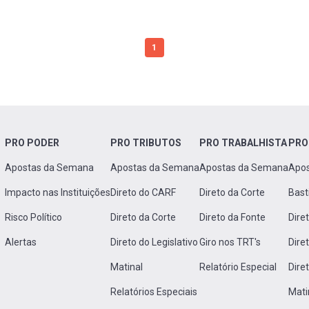
1
PRO PODER
PRO TRIBUTOS
PRO TRABALHISTA
PRO
Apostas da Semana
Apostas da Semana
Apostas da Semana
Apo
Impacto nas Instituições
Direto do CARF
Direto da Corte
Bast
Risco Político
Direto da Corte
Direto da Fonte
Dire
Alertas
Direto do Legislativo
Giro nos TRT's
Dire
Matinal
Relatório Especial
Dire
Relatórios Especiais
Mati