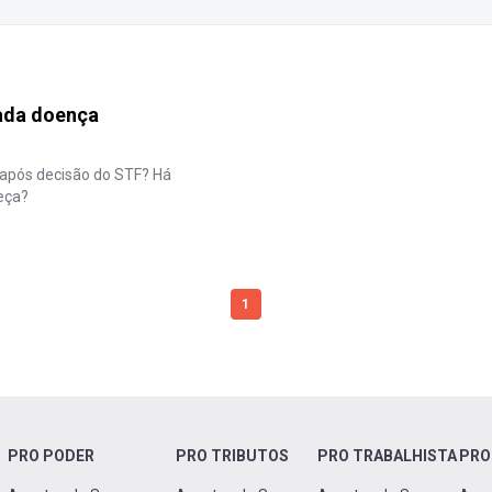
rada doença
s após decisão do STF? Há
leça?
1
PRO PODER
PRO TRIBUTOS
PRO TRABALHISTA
PRO