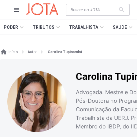
PODER
TRIBUTOS
TRABALHISTA
SAÚDE
Início
Autor
Carolina Tupinambá
Carolina Tup
Advogada. Mestre e Dou
Pós-Doutora no Program
Comunicação da Faculda
Trabalhista da UERJ. P
Membro do IBDP, do IID