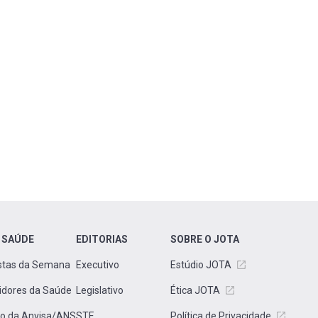
 SAÚDE
EDITORIAS
SOBRE O JOTA
stas da Semana
Executivo
Estúdio JOTA
idores da Saúde
Legislativo
Ética JOTA
to da Anvisa/ANS
STF
Política de Privacidade