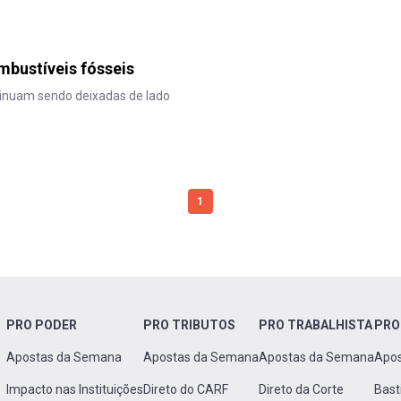
mbustíveis fósseis
inuam sendo deixadas de lado
1
PRO PODER
PRO TRIBUTOS
PRO TRABALHISTA
PRO
Apostas da Semana
Apostas da Semana
Apostas da Semana
Apo
Impacto nas Instituições
Direto do CARF
Direto da Corte
Bast