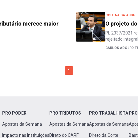
COLUNA DA ABDF
ributário merece maior
O projeto do
PL 2337/2021 rep
rejeitado integr
CARLOS ADOLFO TE
1
PRO PODER
PRO TRIBUTOS
PRO TRABALHISTA
PRO
Apostas da Semana
Apostas da Semana
Apostas da Semana
Apo
Impacto nas Instituições
Direto do CARF
Direto da Corte
Bast