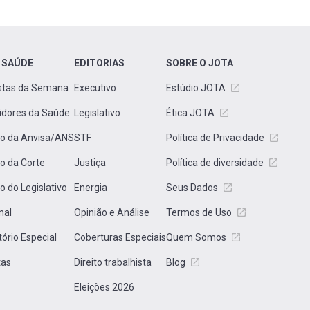
 SAÚDE
EDITORIAS
SOBRE O JOTA
stas da Semana
Executivo
Estúdio JOTA
idores da Saúde
Legislativo
Ética JOTA
to da Anvisa/ANS
STF
Política de Privacidade
to da Corte
Justiça
Política de diversidade
to do Legislativo
Energia
Seus Dados
nal
Opinião e Análise
Termos de Uso
tório Especial
Coberturas Especiais
Quem Somos
tas
Direito trabalhista
Blog
Eleições 2026