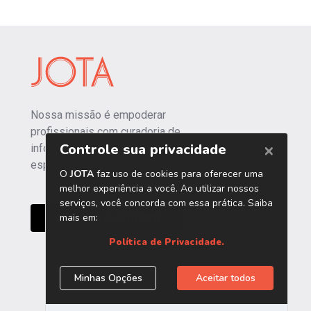
Nossa missão é empoderar
profissionais com curadoria de
informações independentes e
especializadas.
CONHEÇA O JOTA PRO