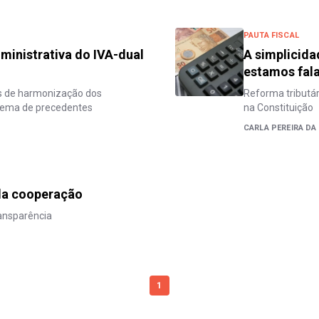
PAUTA FISCAL
ministrativa do IVA-dual
A simplicida
estamos fal
os de harmonização dos
Reforma tributári
stema de precedentes
na Constituição
CARLA PEREIRA DA 
 da cooperação
ransparência
1