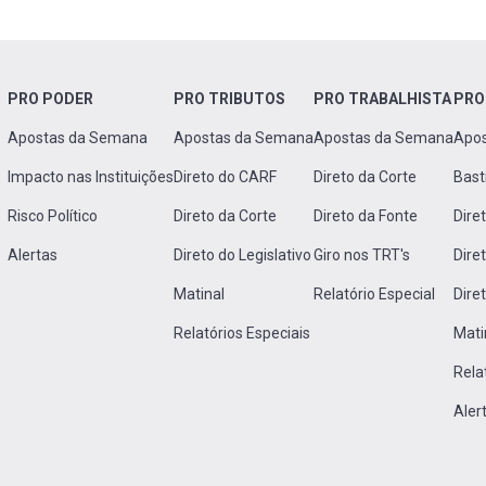
PRO PODER
PRO TRIBUTOS
PRO TRABALHISTA
PRO
Apostas da Semana
Apostas da Semana
Apostas da Semana
Apo
Impacto nas Instituições
Direto do CARF
Direto da Corte
Bast
Risco Político
Direto da Corte
Direto da Fonte
Dire
Alertas
Direto do Legislativo
Giro nos TRT's
Dire
Matinal
Relatório Especial
Dire
Relatórios Especiais
Mati
Rela
Aler