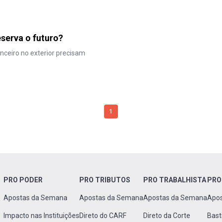
serva o futuro?
anceiro no exterior precisam
1
PRO PODER
PRO TRIBUTOS
PRO TRABALHISTA
PRO
Apostas da Semana
Apostas da Semana
Apostas da Semana
Apo
Impacto nas Instituições
Direto do CARF
Direto da Corte
Bast