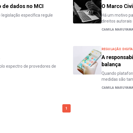
 de dados no MCI
O Marco Civil
legislação específica regule
Há um motivo par
direitos autorais
CAMILA MARUYAM
REGULAÇÃO DIGITA
t
A responsabi
balança
mplo espectro de provedores de
Quando platafor
medidas são ta
CAMILA MARUYAM
1