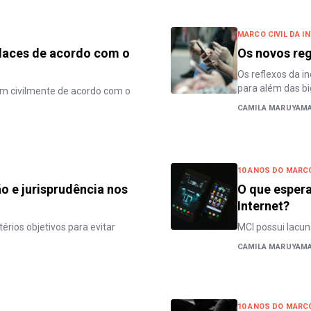
MARCO CIVIL DA I
places de acordo com o
Os novos reg
Os reflexos da in
para além das bi
em civilmente de acordo com o
CAMILA MARUYAM
10 ANOS DO MARCO
ão e jurisprudência nos
O que espera
Internet?
érios objetivos para evitar
MCI possui lacu
CAMILA MARUYAM
10 ANOS DO MARCO