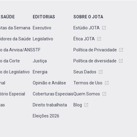
 SAÚDE
EDITORIAS
SOBRE O JOTA
stas da Semana
Executivo
Estúdio JOTA
idores da Saúde
Legislativo
Ética JOTA
to da Anvisa/ANS
STF
Política de Privacidade
to da Corte
Justiça
Política de diversidade
to do Legislativo
Energia
Seus Dados
nal
Opinião e Análise
Termos de Uso
tório Especial
Coberturas Especiais
Quem Somos
tas
Direito trabalhista
Blog
Eleições 2026