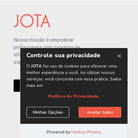
Nossa missão é empoderar
profissionais com curadoria de
informações independentes e
especializadas.
CONHEÇA O JOTA PRO