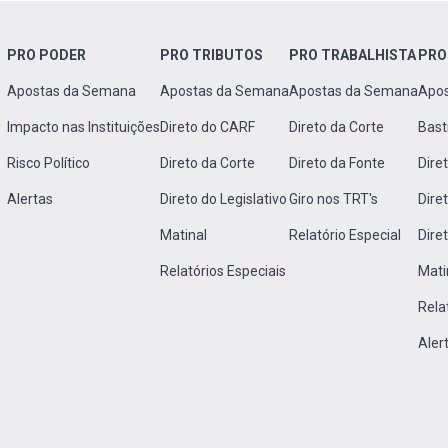
PRO PODER
PRO TRIBUTOS
PRO TRABALHISTA
PRO
Apostas da Semana
Apostas da Semana
Apostas da Semana
Apo
Impacto nas Instituições
Direto do CARF
Direto da Corte
Bast
Risco Político
Direto da Corte
Direto da Fonte
Dire
Alertas
Direto do Legislativo
Giro nos TRT's
Dire
Matinal
Relatório Especial
Dire
Relatórios Especiais
Mati
Rela
Aler