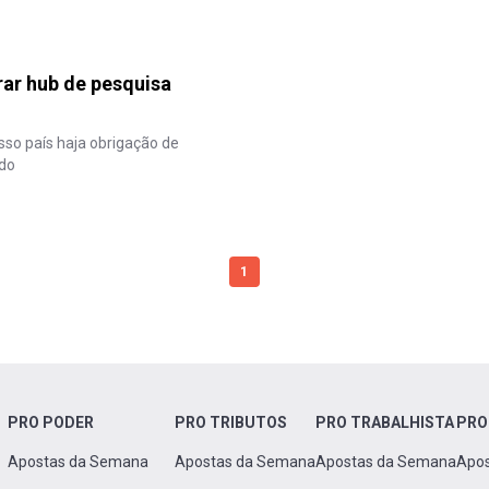
irar hub de pesquisa
o país haja obrigação de
ado
1
PRO PODER
PRO TRIBUTOS
PRO TRABALHISTA
PRO
Apostas da Semana
Apostas da Semana
Apostas da Semana
Apo