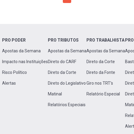
PRO PODER
PRO TRIBUTOS
PRO TRABALHISTA
PRO
Apostas da Semana
Apostas da Semana
Apostas da Semana
Apo
Impacto nas Instituições
Direto do CARF
Direto da Corte
Bast
Risco Político
Direto da Corte
Direto da Fonte
Dire
Alertas
Direto do Legislativo
Giro nos TRT's
Dire
Matinal
Relatório Especial
Dire
Relatórios Especiais
Mati
Rela
Aler