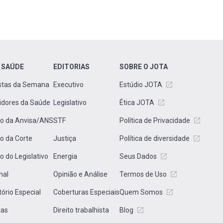
 SAÚDE
EDITORIAS
SOBRE O JOTA
stas da Semana
Executivo
Estúdio JOTA
idores da Saúde
Legislativo
Ética JOTA
to da Anvisa/ANS
STF
Política de Privacidade
to da Corte
Justiça
Política de diversidade
to do Legislativo
Energia
Seus Dados
nal
Opinião e Análise
Termos de Uso
tório Especial
Coberturas Especiais
Quem Somos
tas
Direito trabalhista
Blog