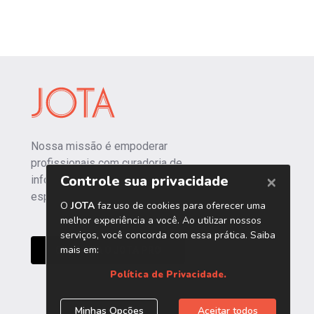
Nossa missão é empoderar
profissionais com curadoria de
informações independentes e
especializadas.
CONHEÇA O JOTA PRO