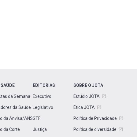
 SAÚDE
EDITORIAS
SOBRE O JOTA
stas da Semana
Executivo
Estúdio JOTA
idores da Saúde
Legislativo
Ética JOTA
to da Anvisa/ANS
STF
Política de Privacidade
to da Corte
Justiça
Política de diversidade