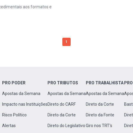
ocedimentais aos formatos e
1
PRO PODER
PRO TRIBUTOS
PRO TRABALHISTA
PRO
Apostas da Semana
Apostas da Semana
Apostas da Semana
Apo
Impacto nas Instituições
Direto do CARF
Direto da Corte
Bast
Risco Político
Direto da Corte
Direto da Fonte
Dire
Alertas
Direto do Legislativo
Giro nos TRT's
Dire