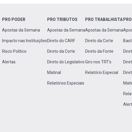
PRO PODER
PRO TRIBUTOS
PRO TRABALHISTA
PRO
Apostas da Semana
Apostas da Semana
Apostas da Semana
Apo
Impacto nas Instituições
Direto do CARF
Direto da Corte
Bast
Risco Político
Direto da Corte
Direto da Fonte
Dire
Alertas
Direto do Legislativo
Giro nos TRT's
Dire
Matinal
Relatório Especial
Dire
Relatórios Especiais
Mati
Rela
Aler