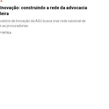
CA
Inovação: construindo a rede da advocacia
leira
boratório de Inovação da AGU busca criar rede nacional de
e as procuradorias
PORTELA