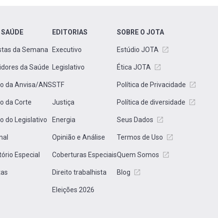
 SAÚDE
EDITORIAS
SOBRE O JOTA
stas da Semana
Executivo
Estúdio JOTA
idores da Saúde
Legislativo
Ética JOTA
to da Anvisa/ANS
STF
Política de Privacidade
to da Corte
Justiça
Política de diversidade
to do Legislativo
Energia
Seus Dados
nal
Opinião e Análise
Termos de Uso
tório Especial
Coberturas Especiais
Quem Somos
tas
Direito trabalhista
Blog
Eleições 2026