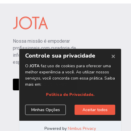
Nossa missão é empoderar
profissionais com curadoria de
informações independentes e
especializadas.
CONHEÇA O JOTA PRO