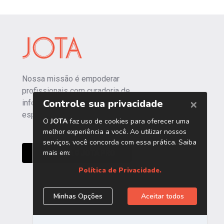
Nossa missão é empoderar
profissionais com curadoria de
informações independentes e
especializadas.
CONHEÇA O JOTA PRO