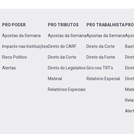
PRO PODER
PRO TRIBUTOS
PRO TRABALHISTA
PRO
Apostas da Semana
Apostas da Semana
Apostas da Semana
Apo
Impacto nas Instituições
Direto do CARF
Direto da Corte
Bast
Risco Político
Direto da Corte
Direto da Fonte
Dire
Alertas
Direto do Legislativo
Giro nos TRT's
Dire
Matinal
Relatório Especial
Dire
Relatórios Especiais
Mati
Rela
Aler